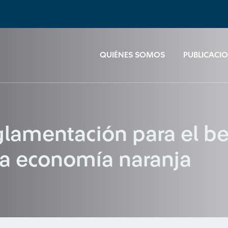
QUIÉNES SOMOS
PUBLICACI
glamentación para el ben
 la economía naranja