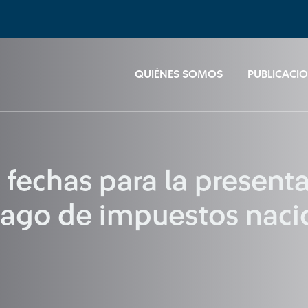
QUIÉNES SOMOS
PUBLICACI
 fechas para la present
pago de impuestos naci