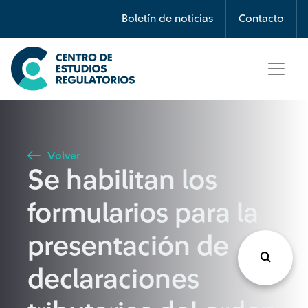
Búsqueda
Boletín de noticias
Contacto
Seleccione país
Tipo de artículo
Volver
Se habilitan los
Buscar
formularios para la
presentación de
declaraciones