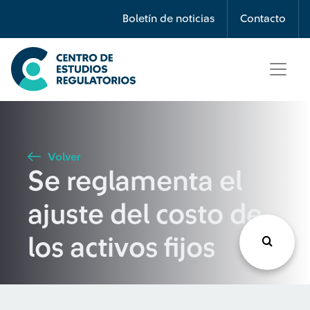
Búsqueda
Boletín de noticias
Contacto
Seleccione país
Tipo de artículo
Volver
Se reglamenta el
Buscar
ajuste del costo de
los activos fijos