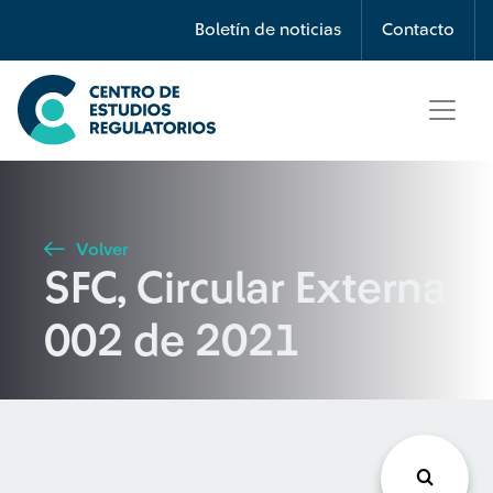
Búsqueda
Boletín de noticias
Contacto
Seleccione país
Tipo de artículo
Volver
SFC, Circular Externa
Buscar
002 de 2021