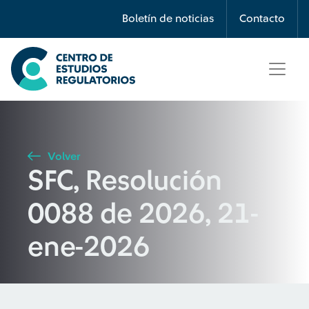
Búsqueda
Boletín de noticias
Contacto
Seleccione país
Tipo de artículo
Volver
SFC, Resolución
Buscar
0088 de 2026, 21-
ene-2026