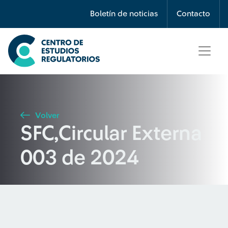
Búsqueda
Boletín de noticias
Contacto
Seleccione país
Tipo de artículo
Volver
SFC,Circular Externa
Buscar
003 de 2024