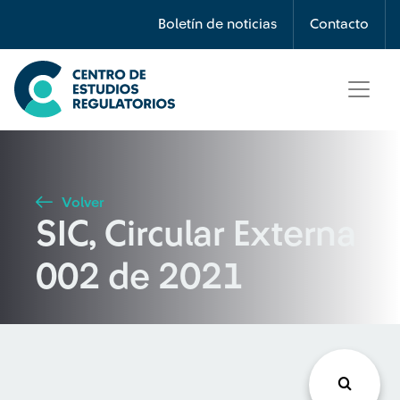
Búsqueda
Boletín de noticias
Contacto
Seleccione país
Tipo de artículo
Volver
SIC, Circular Externa
Buscar
002 de 2021