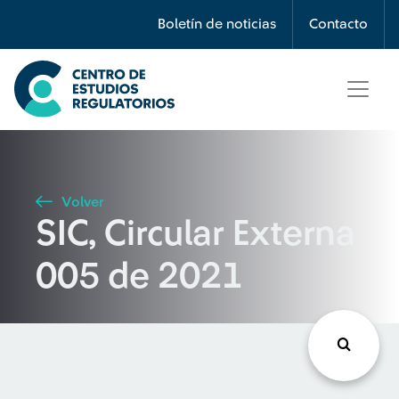
Búsqueda
Boletín de noticias
Contacto
Seleccione país
Tipo de artículo
Volver
SIC, Circular Externa
Buscar
005 de 2021