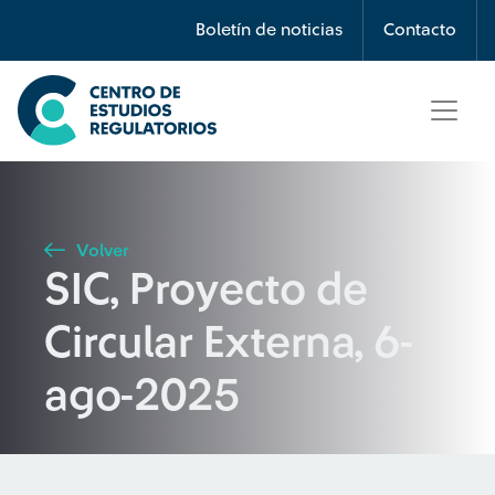
Búsqueda
Boletín de noticias
Contacto
Seleccione país
Tipo de artículo
Volver
SIC, Proyecto de
Buscar
Circular Externa, 6-
ago-2025