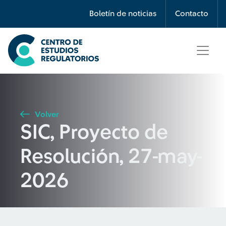
Búsqueda
Boletín de noticias
Contacto
Seleccione país
Tipo de artículo
Volver
SIC, Proyecto de
Buscar
Resolución, 27-may-
2026