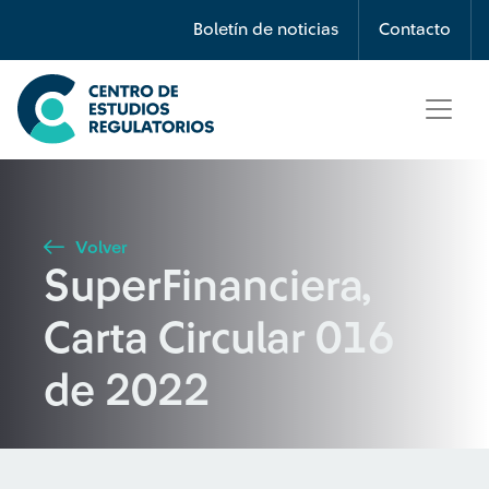
Búsqueda
Boletín de noticias
Contacto
Seleccione país
Tipo de artículo
Volver
SuperFinanciera,
Buscar
Carta Circular 016
de 2022