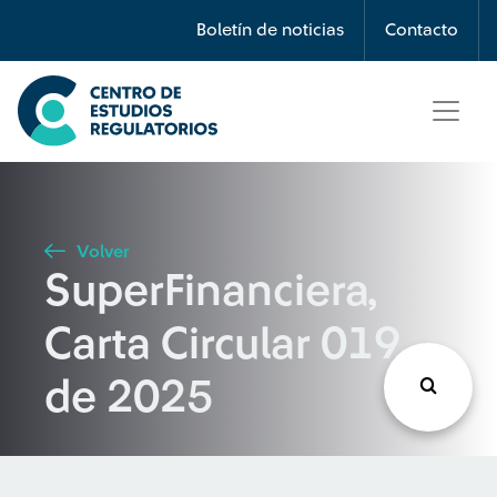
Búsqueda
Boletín de noticias
Contacto
Seleccione país
Tipo de artículo
Volver
SuperFinanciera,
Buscar
Carta Circular 019
de 2025