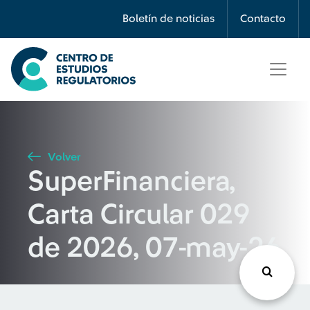
Búsqueda
Boletín de noticias
Contacto
Seleccione país
Tipo de artículo
Volver
SuperFinanciera,
Buscar
Carta Circular 029
de 2026, 07-may-26