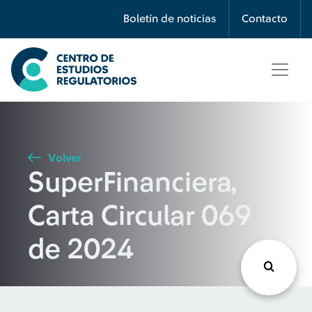
Búsqueda
Boletín de noticias
Contacto
Seleccione país
Tipo de artículo
Volver
SuperFinanciera,
Buscar
Carta Circular 069
de 2024