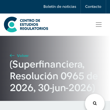
Búsqueda
Boletín de noticias
Contacto
Seleccione país
Tipo de artículo
Volver
(Superfinanciera,
Buscar
Resolución 0965 de
2026, 30-jun-2026)