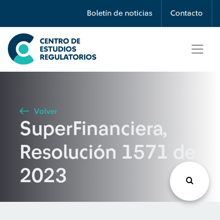
Búsqueda
Boletín de noticias
Contacto
Seleccione país
Tipo de artículo
Volver
SuperFinanciera,
Buscar
Resolución 1571 de
2023