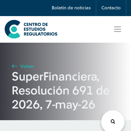
Búsqueda
Boletín de noticias
Contacto
Seleccione país
Tipo de artículo
Volver
SuperFinanciera,
Buscar
Resolución 691 de
2026, 7-may-26