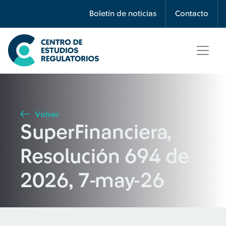
Búsqueda
Boletín de noticias
Contacto
Seleccione país
Tipo de artículo
Volver
SuperFinanciera,
Buscar
Resolución 694 de
2026, 7-may-26