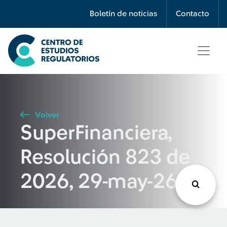
Búsqueda
Boletín de noticias
Contacto
Seleccione país
Tipo de artículo
Volver
SuperFinanciera,
Buscar
Resolución 823 de
2026, 29-may-26