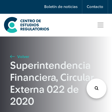
Búsqueda
Boletín de noticias
Contacto
Seleccione país
Tipo de artículo
Volver
Superintendencia
Buscar
Financiera, Circular
Externa 022 de
2020