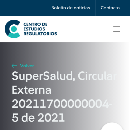
Búsqueda
Boletín de noticias
Contacto
Seleccione país
Tipo de artículo
Volver
SuperSalud, Circular
Buscar
Externa
20211700000004-
5 de 2021