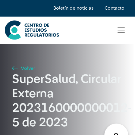
Búsqueda
Boletín de noticias
Contacto
Seleccione país
Tipo de artículo
Volver
SuperSalud, Circular
Buscar
Externa
2023160000000012-
5 de 2023