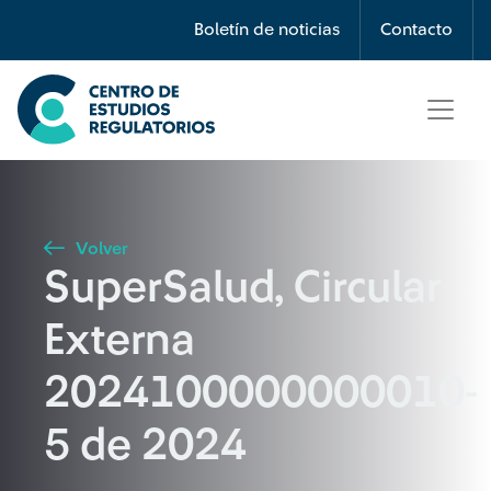
Búsqueda
Boletín de noticias
Contacto
Seleccione país
Tipo de artículo
Volver
SuperSalud, Circular
Buscar
Externa
2024100000000010-
5 de 2024