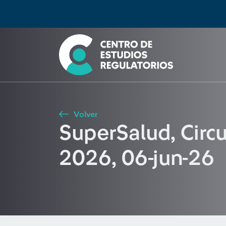
Búsqueda
Seleccione país
Tipo de artículo
Buscar
Volver
SuperSalud, Cir
2026, 06-jun-26