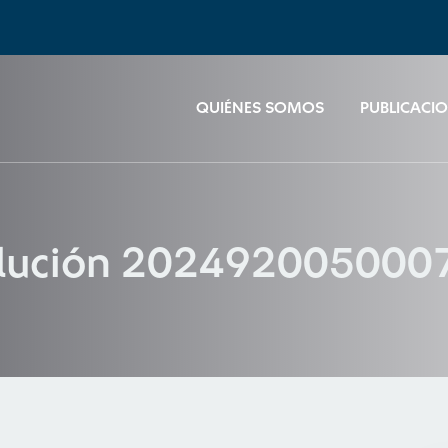
QUIÉNES SOMOS
PUBLICACI
olución 202492005000