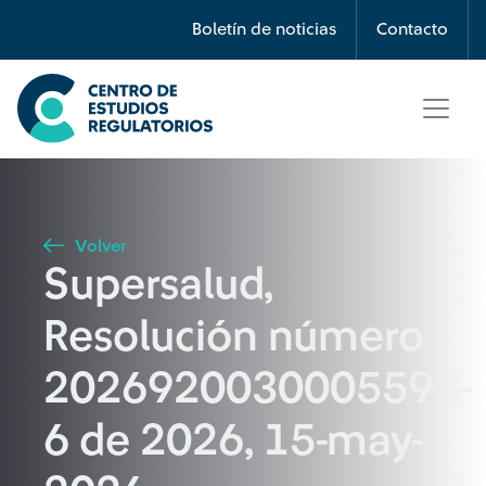
Búsqueda
Boletín de noticias
Contacto
Seleccione país
Tipo de artículo
Volver
Supersalud,
Buscar
Resolución número
2026920030005593-
6 de 2026, 15-may-