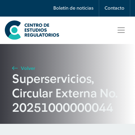
Búsqueda
Boletín de noticias
Contacto
Seleccione país
Tipo de artículo
Volver
Superservicios,
Buscar
Circular Externa No.
20251000000044