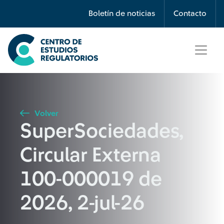
Búsqueda
Boletín de noticias
Contacto
Seleccione país
Tipo de artículo
Volver
SuperSociedades,
Buscar
Circular Externa
100-000019 de
2026, 2-jul-26