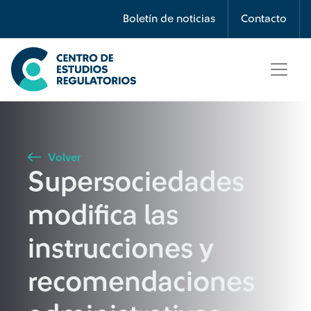
Búsqueda
Boletín de noticias
Contacto
Seleccione país
Tipo de artículo
Volver
Supersociedades
Buscar
modifica las
instrucciones y
recomendaciones