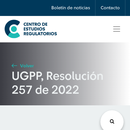
Búsqueda
Boletín de noticias
Contacto
Seleccione país
Tipo de artículo
Volver
UGPP, Resolución
Buscar
257 de 2022