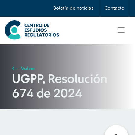
Búsqueda
Boletín de noticias
Contacto
Seleccione país
Tipo de artículo
Volver
UGPP, Resolución
Buscar
674 de 2024