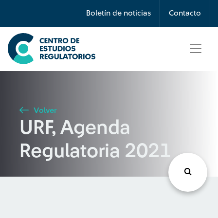
Búsqueda
Boletín de noticias
Contacto
Seleccione país
Tipo de artículo
Volver
URF, Agenda
Buscar
Regulatoria 2021