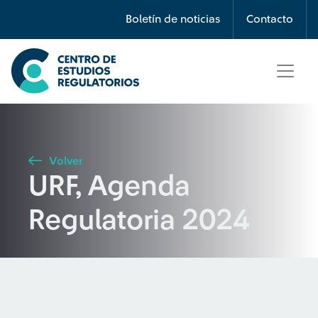
Búsqueda
Boletín de noticias
Contacto
Seleccione país
Tipo de artículo
Volver
URF, Agenda
Buscar
Regulatoria 2024