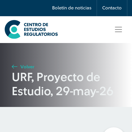
Búsqueda
Boletín de noticias
Contacto
Seleccione país
Tipo de artículo
Volver
URF, Proyecto de
Buscar
Estudio, 29-may-26