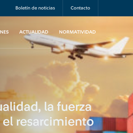
Boletín de noticias
Contacto
ONES
ACTUALIDAD
NORMATIVIDAD
alidad, la fuerza
 el resarcimiento