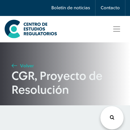
Búsqueda
Boletín de noticias
Contacto
Seleccione país
Tipo de artículo
Volver
CGR, Proyecto de
Buscar
Resolución