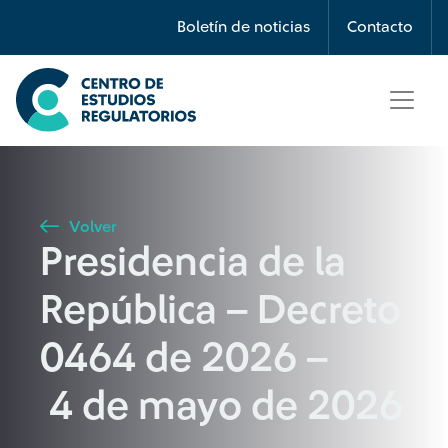
Búsqueda
Boletín de noticias
Contacto
Seleccione país
Tipo de artículo
Volver
Presidencia de la
Buscar
República – Decreto
0464 de 2026 –
4 de mayo de 2026