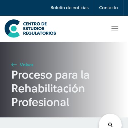
Búsqueda
Boletín de noticias
Contacto
Seleccione país
Tipo de artículo
Volver
Proceso para la
Buscar
Rehabilitación
Profesional