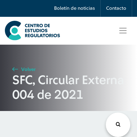
Búsqueda
Boletín de noticias
Contacto
Seleccione país
Tipo de artículo
Volver
SFC, Circular Externa
Buscar
004 de 2021