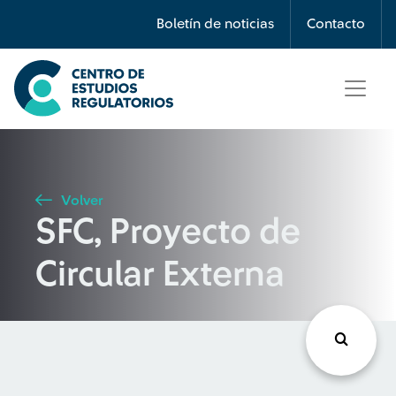
Búsqueda
Boletín de noticias
Contacto
Seleccione país
Tipo de artículo
Volver
SFC, Proyecto de
Buscar
Circular Externa