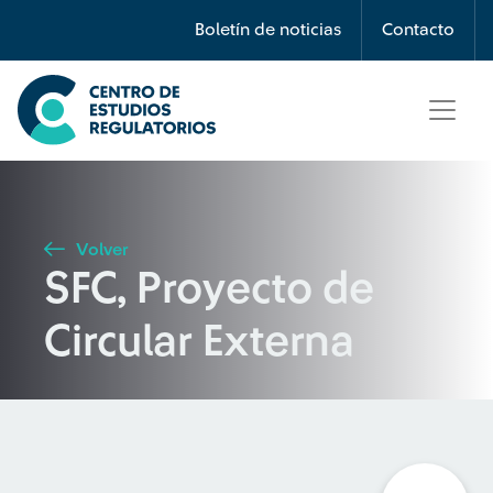
Búsqueda
Boletín de noticias
Contacto
Seleccione país
Tipo de artículo
Volver
SFC, Proyecto de
Buscar
Circular Externa