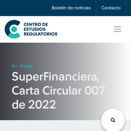
Búsqueda
Boletín de noticias
Contacto
Seleccione país
Tipo de artículo
Volver
SuperFinanciera,
Buscar
Carta Circular 007
de 2022