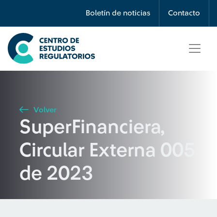
Búsqueda
Boletín de noticias
Contacto
Seleccione país
Tipo de artículo
Volver
SuperFinanciera,
Buscar
Circular Externa 005
de 2023