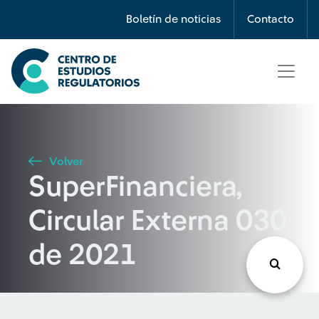
Búsqueda
Boletín de noticias
Contacto
Seleccione país
Tipo de artículo
Volver
SuperFinanciera,
Buscar
Circular Externa 030
de 2021