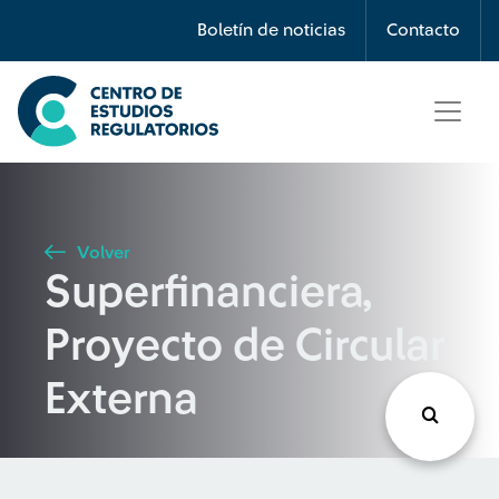
Búsqueda
Boletín de noticias
Contacto
Seleccione país
Tipo de artículo
Volver
Superfinanciera,
Buscar
Proyecto de Circular
Externa