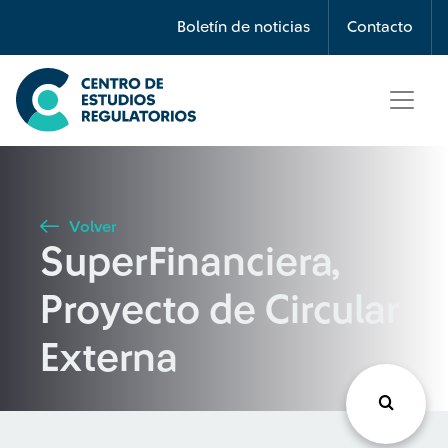
Búsqueda
Boletín de noticias
Contacto
Seleccione país
Tipo de artículo
Volver
SuperFinanciera,
Buscar
Proyecto de Circular
Externa