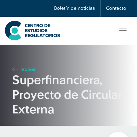
Búsqueda
Boletín de noticias
Contacto
Seleccione país
Tipo de artículo
Volver
Superfinanciera,
Buscar
Proyecto de Circular
Externa