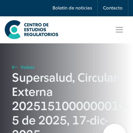
Búsqueda
Boletín de noticias
Contacto
Seleccione país
Tipo de artículo
Volver
Supersalud, Circular
Buscar
Externa
2025151000000010-
5 de 2025, 17-dic-