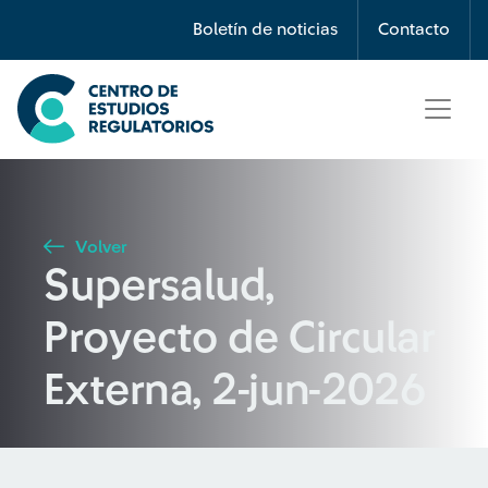
Búsqueda
Boletín de noticias
Contacto
Seleccione país
Tipo de artículo
Volver
Supersalud,
Buscar
Proyecto de Circular
Externa, 2-jun-2026